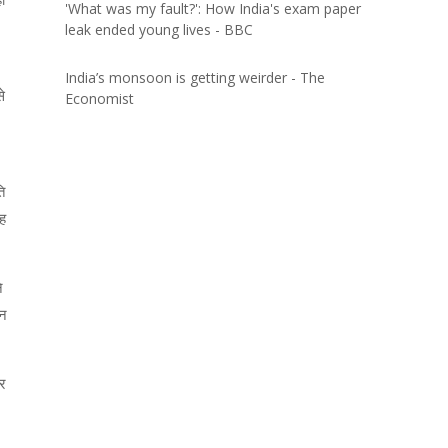
'What was my fault?': How India's exam paper
leak ended young lives - BBC
India’s monsoon is getting weirder - The
े
Economist
ि
रह
े
उन
तर