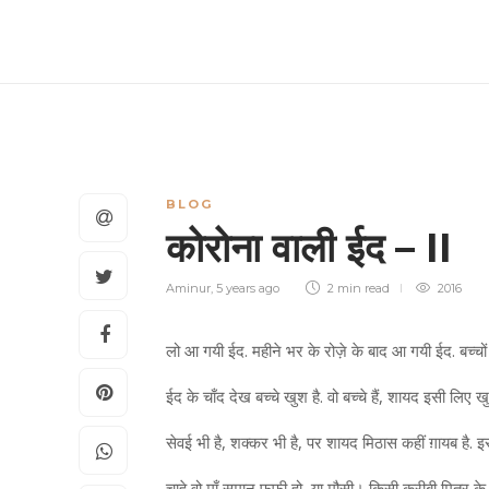
BLOG
कोरोना वाली ईद – II
Aminur
,
5 years ago
2 min
read
2016
लो आ गयी ईद. महीने भर के रोज़े के बाद आ गयी ईद. बच्चों
ईद के चाँद देख बच्चे खुश है. वो बच्चे हैं, शायद इसी लिए 
सेवई भी है, शक्कर भी है, पर शायद मिठास कहीं ग़ायब है. इस
चाहे वो माँ समान फूफी हो, या मौसी। किसी करीबी मित्र के