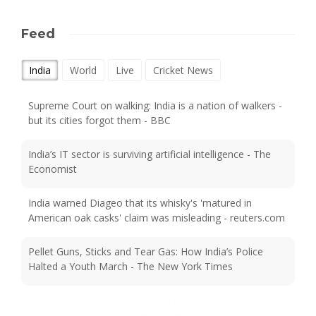
Feed
India
World
Live
Cricket News
Supreme Court on walking: India is a nation of walkers -
but its cities forgot them - BBC
India’s IT sector is surviving artificial intelligence - The
Economist
India warned Diageo that its whisky's 'matured in
American oak casks' claim was misleading - reuters.com
Pellet Guns, Sticks and Tear Gas: How India’s Police
Halted a Youth March - The New York Times
Here's what U.S. schools get wrong when teaching
about India | Op-Ed - The Seattle Times